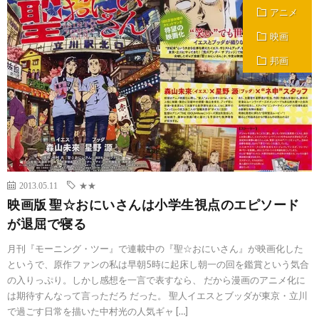
アニメ
映画
邦画
2013.05.11
★★
映画版 聖☆おにいさんは小学生視点のエピソード
が退屈で寝る
月刊『モーニング・ツー』で連載中の『聖☆おにいさん』が映画化した
というで、原作ファンの私は早朝5時に起床し朝一の回を鑑賞という気合
の入りっぷり。しかし感想を一言で表すなら、 だから漫画のアニメ化に
は期待すんなって言っただろ だった。 聖人イエスとブッダが東京・立川
で過ごす日常を描いた中村光の人気ギャ […]