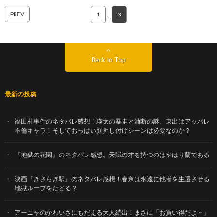
PREV
1
…
3
Back to Top
最新の投稿
福田村事件のネタバレ感想！瑛太の暴走と油断の謎、東出はアッパレ
不倫キャラ！そしておっぱい顔押し付けシーンは必要なのか？
『地獄の花園』のネタバレ感想。天賦の才を持つのはやはり蘭である
映画『きさらぎ駅』のネタバレ感想！春奈は永遠に他者を生還させる
地獄ループをたどる？
アーニャのかわいさにもだえる大人続出！まさに「お買い得だよ～」