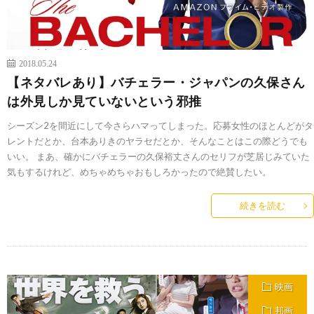
2018.05.24
【ネタバレあり】バチェラー・ジャパンの久保さん
は外見しか見ていないという邪推
シーズン2を間近にして今さらハマってしまった。応募女性のほとんどがタ
レントだとか、台本ありきのヤラセだとか、そんなことはこの際どうでも
いい。 まあ、確かにバチェラーの久保裕丈さんのセリフが芝居じみていた
気もするけれど、めちゃめちゃおもしろかったので絶賛したい。
続きを読む
映画
邦画