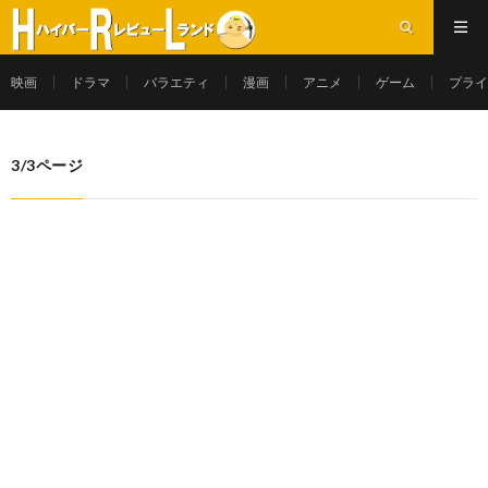
映画
ドラマ
バラエティ
漫画
アニメ
ゲーム
プライ
3/3ページ