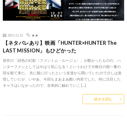
2013.12.31
★★
【ネタバレあり】映画「HUNTER×HUNTER The
LAST MISSION」もひどかった
前作の「緋色の幻影〈ファントム・ルージュ〉」が酷かったものの、ハ
ンターファンとしてはやはり気になる！というわけで大晦日の朝一番の
回を観て来た。 先に観に行ったという友達から聞いていたので少しは覚
悟していたが、いやあ、今回もまあまあ酷い内容でした。特に注目した
キャラはいなかったので、全体的に触れていこ […]
続きを読む