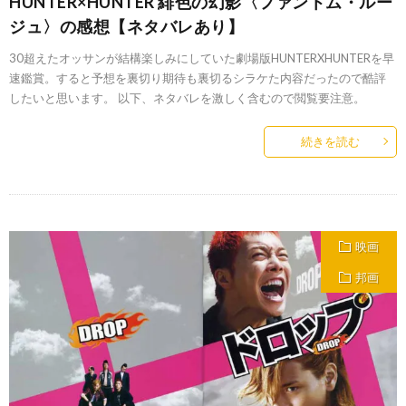
HUNTER×HUNTER 緋色の幻影〈ファントム・ルー
ジュ〉の感想【ネタバレあり】
30超えたオッサンが結構楽しみにしていた劇場版HUNTERXHUNTERを早
速鑑賞。すると予想を裏切り期待も裏切るシラケた内容だったので酷評
したいと思います。 以下、ネタバレを激しく含むので閲覧要注意。
続きを読む
映画
邦画