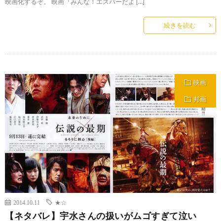
映画化するぞ。 映画『みんな！エスパーだよ […]
続きを読む
映画
邦画
2014.10.11
★☆
【ネタバレ】宇水さんの扱いがムゴすぎて泣い