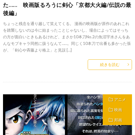
た…… 映画版るろうに剣心「京都大火編/伝説の最
後編」
ちょっと残念を通り越して笑えてくる。 漫画の映画版が原作のあれこれ
を踏襲しないのは今に始まったことじゃないし、場合によってはそっち
の方が面白いときもあるけれど、まさか10本刀No.2の魚沼宇水さんをあ
んなモブキャラ同然に扱うなんて……。同じく10本刀で出番も多かった張
が、「剣心や斉藤より格上」と見誤 […]
続きを読む
アニメ
映画
邦画