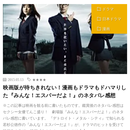
ドラマ
日本ドラマ
漫画
2015.05.13
★★★★
映画版が待ちきれない！漫画もドラマもドハマりし
た『みんな！エスパーだよ！』のネタバレ感想
※この記事は映画を観る前に書いたものです。鑑賞後のネタバレ感想は
セクシー女優てんこ盛り！ 劇場版『みんな！エスパーだよ！』のネタ
バレ感想に書いています。 『デトロイト・メタル・シティ』で知られる
若杉公徳作の『みんな！エスパーだよ！』が、ドラマのヒットを受けて