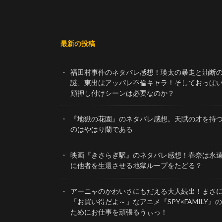
最新の投稿
福田村事件のネタバレ感想！瑛太の暴走と油断
謎、東出はアッパレ不倫キャラ！そしておっぱ
顔押し付けシーンは必要なのか？
『地獄の花園』のネタバレ感想。天賦の才を持
のはやはり蘭である
映画『きさらぎ駅』のネタバレ感想！春奈は永
に他者を生還させる地獄ループをたどる？
アーニャのかわいさにもだえる大人続出！まさ
「お買い得だよ～」なアニメ『SPY×FAMILY』の
ためにお仕事を頑張るうぃっ！