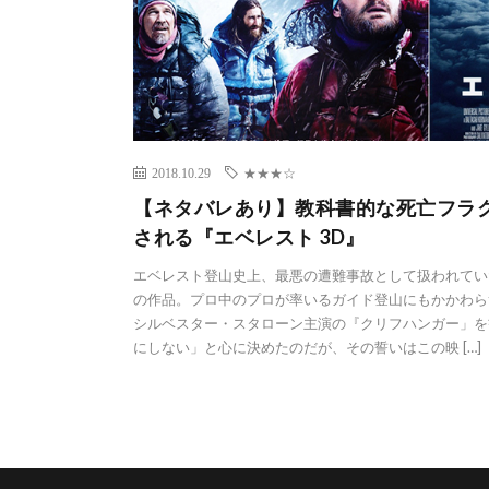
2018.10.29
★★★☆
【ネタバレあり】教科書的な死亡フラ
される『エベレスト 3D』
エベレスト登山史上、最悪の遭難事故として扱われていた
の作品。プロ中のプロが率いるガイド登山にもかかわら
シルベスター・スタローン主演の『クリフハンガー」を
にしない」と心に決めたのだが、その誓いはこの映 […]