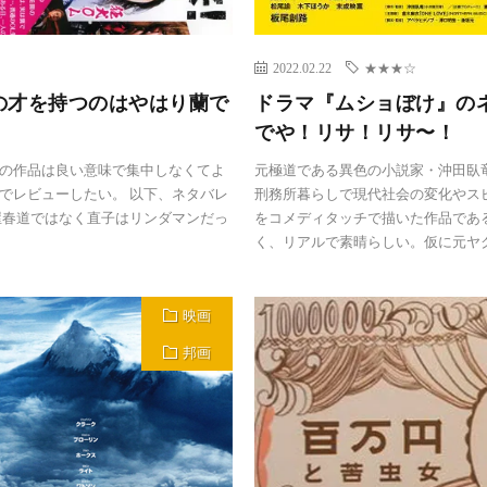
2022.02.22
★★★☆
の才を持つのはやはり蘭で
ドラマ『ムショぼけ』の
でや！リサ！リサ〜！
の作品は良い意味で集中しなくてよ
元極道である異色の小説家・沖田臥竜原
でレビューしたい。 以下、ネタバレ
刑務所暮らしで現代社会の変化やス
屋春道ではなく直子はリンダマンだっ
をコメディタッチで描いた作品であ
く、リアルで素晴らしい。仮に元ヤクザ
映画
邦画