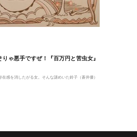
そりゃ悪手ですぜ！『百万円と苦虫女』
存在感を消したがる女。そんな謎めいた鈴子（蒼井優）