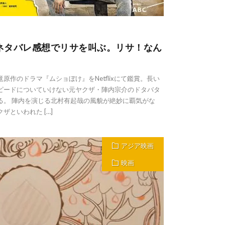
ネタバレ感想でリサを叫ぶ。リサ！なん
作のドラマ『ムショぼけ』をNetflixにて鑑賞。長い
ピードについていけない元ヤクザ・陣内宗介のドタバタ
る。 陣内を演じる北村有起哉の風貌が絶妙に覇気がな
といわれた […]
アジア映画
映画