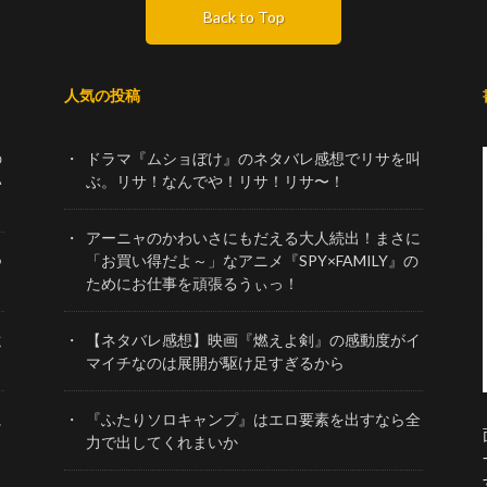
Back to Top
人気の投稿
の
ドラマ『ムショぼけ』のネタバレ感想でリサを叫
い
ぶ。リサ！なんでや！リサ！リサ〜！
アーニャのかわいさにもだえる大人続出！まさに
つ
「お買い得だよ～」なアニメ『SPY×FAMILY』の
ためにお仕事を頑張るうぃっ！
遠
【ネタバレ感想】映画『燃えよ剣』の感動度がイ
マイチなのは展開が駆け足すぎるから
に
『ふたりソロキャンプ』はエロ要素を出すなら全
力で出してくれまいか