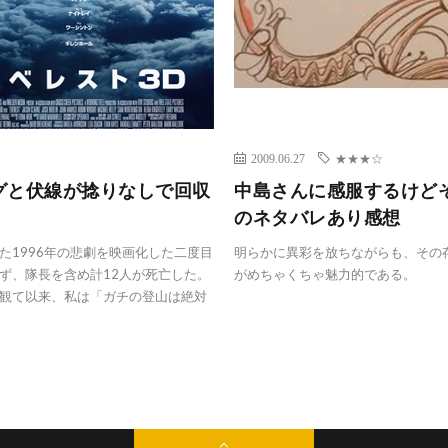
2009.06.27
★★★☆
グと伏線が捻りなしで回収
中島さんに感服するけど
のネタバレあり感想
1996年の悲劇を映画化した二度目
明らかに異彩を放ちながらも、その
ず、隊長を含め計12人が死亡した。
がめちゃくちゃ魅力的である。
観て以来、私は「ガチの登山は絶対