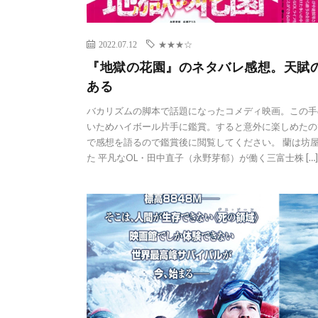
2022.07.12
★★★☆
『地獄の花園』のネタバレ感想。天賦
ある
バカリズムの脚本で話題になったコメディ映画。この手
いためハイボール片手に鑑賞。すると意外に楽しめたの
で感想を語るので鑑賞後に閲覧してください。 蘭は坊
た 平凡なOL・田中直子（永野芽郁）が働く三富士株 […]