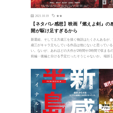
2021.10.19
★★
【ネタバレ感想】映画『燃えよ剣』の
開が駆け足すぎるから
新選組、そして土方歳三を描く物語はたくさんあるが、
歳三がキャラ立ちしている作品は他にないと思ってい
い。ないが、あれほどの大作が2時間や3時間で収まる
前編・後編と分ける予定だったそうじゃないか。 端折 […