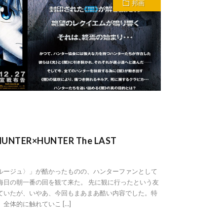
邦画
ER×HUNTER The LAST
ルージュ〉」が酷かったものの、ハンターファンとして
晦日の朝一番の回を観て来た。 先に観に行ったという友
ていたが、いやあ、今回もまあまあ酷い内容でした。特
全体的に触れていこ […]