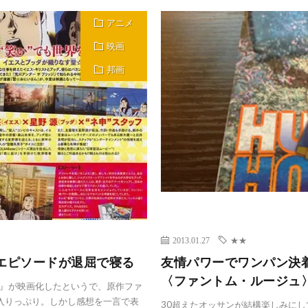
アニメ
映画
邦画
2013.01.27
★★
エピソードが退屈で寝る
友情パワーでワンパン決着！
〈ファントム・ルージュ
』が映画化したというで、原作ファ
入りっぷり。しかし感想を一言で表
30超えたオッサンが結構楽しみにして