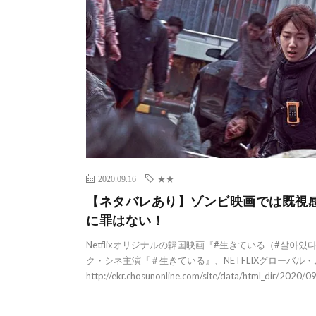
2020.09.16
★★
【ネタバレあり】ゾンビ映画では既視
に罪はない！
Netflixオリジナルの韓国映画『#生きている（#살아
ク・シネ主演『＃生きている』、NETFLIXグローバル
http://ekr.chosunonline.com/site/data/html_dir/2020/0