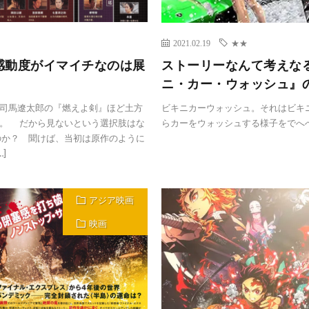
2021.02.19
★★
感動度がイマイチなのは展
ストーリーなんて考えな
ニ・カー・ウォッシュ』
司馬遼太郎の『燃えよ剣』ほど土方
ビキニカーウォッシュ。それはビキ
る。 だから見ないという選択肢はな
らカーをウォッシュする様子をでへ
のか？ 聞けば、当初は原作のように
]
アジア映画
映画