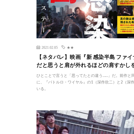
2021.02.05
★★
【ネタバレ】映画『新 感染半島 ファ
だと思うと肩が外れるほどの肩すかし
ひとことで言うと「思ってたとの違う……」だ。前作と
に、『バトルロ・ワイヤル』の1（深作欣二）と2（深作
いる。