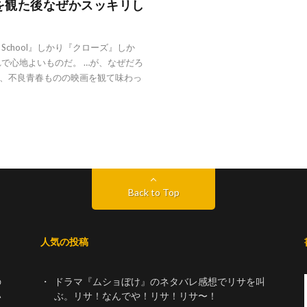
を観た後なぜかスッキリし
 School』しかり『クローズ』しか
で心地よいものだ。 …が、なぜだろ
、不良青春ものの映画を観て味わっ
Back to Top
人気の投稿
の
ドラマ『ムショぼけ』のネタバレ感想でリサを叫
い
ぶ。リサ！なんでや！リサ！リサ〜！