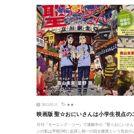
2013.05.11
★★
映画版 聖☆おにいさんは小学生視点の
月刊『モーニング・ツー』で連載中の『聖☆おにいさん
ンの私は早朝5時に起床し朝一の回を鑑賞という気合の