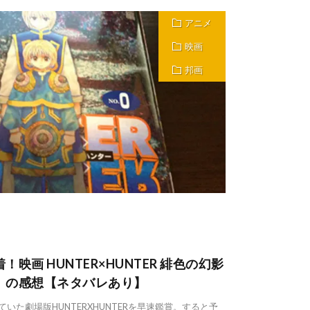
アニメ
映画
邦画
映画 HUNTER×HUNTER 緋色の幻影
〉の感想【ネタバレあり】
いた劇場版HUNTERXHUNTERを早速鑑賞。すると予