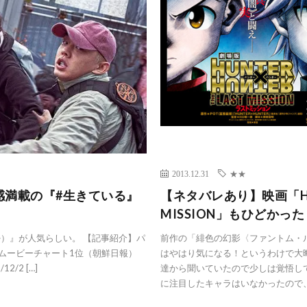
2013.12.31
★★
感満載の『#生きている』
【ネタバレあり】映画「HUNT
MISSION」もひどかった
있다）』が人気らしい。 【記事紹介】パ
前作の「緋色の幻影〈ファントム・
・ムービーチャート1位（朝鮮日報）
はやはり気になる！というわけで大
9/12/2 […]
達から聞いていたので少しは覚悟し
に注目したキャラはいなかったので、