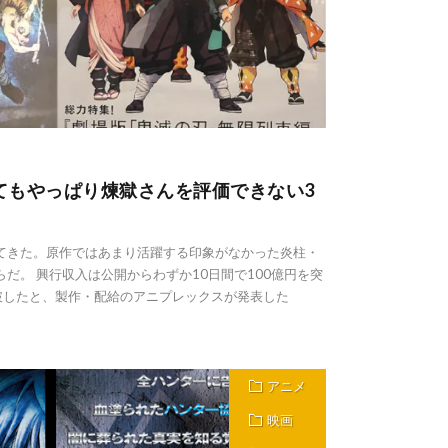
てもやっぱり煉獄さんを評価できない3
てきた。原作ではあまり活躍する印象がなかった炎柱・
だ。 興行収入は公開からわずか10日間で100億円を突
突破したと、製作・配給のアニプレックスが発表した
アニメ
映画