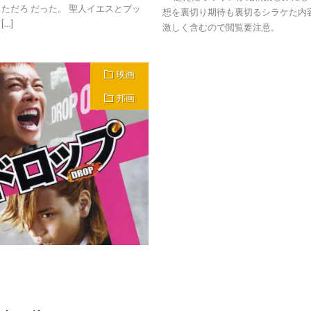
ただろ だった。 聖人イエスとブッ
想を裏切り期待も裏切るシラケた内
…]
激しく含むので閲覧要注意。
映画
邦画