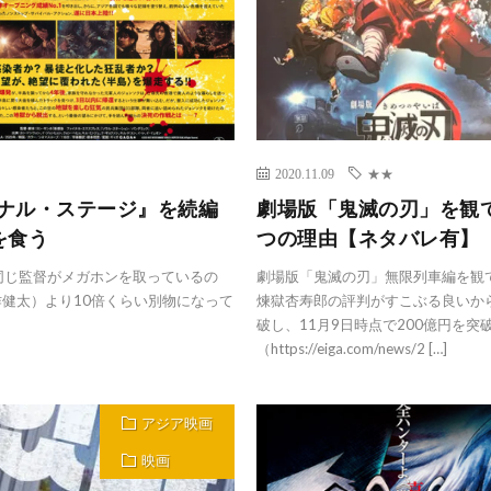
2020.11.09
★★
イナル・ステージ』を続編
劇場版「鬼滅の刃」を観
を食う
つの理由【ネタバレ有】
同じ監督がメガホンを取っているの
劇場版「鬼滅の刃」無限列車編を観
健太）より10倍くらい別物になって
煉獄杏寿郎の評判がすこぶる良いから
破し、11月9日時点で200億円を
（https://eiga.com/news/2 […]
アジア映画
映画