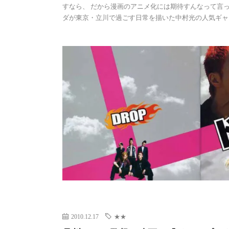
すなら、 だから漫画のアニメ化には期待すんなって言っ
ダが東京・立川で過ごす日常を描いた中村光の人気ギャ [
2010.12.17
★★