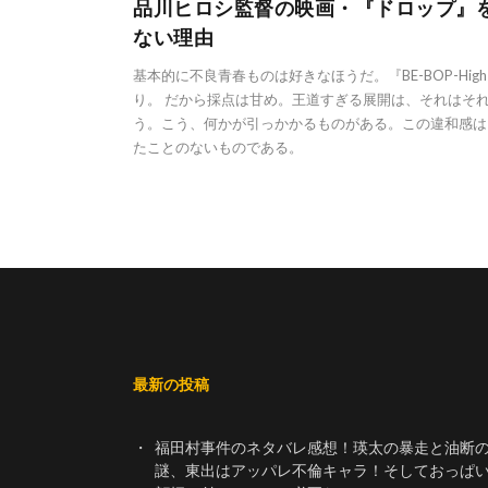
品川ヒロシ監督の映画・『ドロップ』
ない理由
基本的に不良青春ものは好きなほうだ。『BE-BOP-High
り。 だから採点は甘め。王道すぎる展開は、それはそれ
う。こう、何かが引っかかるものがある。この違和感は
たことのないものである。
最新の投稿
福田村事件のネタバレ感想！瑛太の暴走と油断
謎、東出はアッパレ不倫キャラ！そしておっぱ